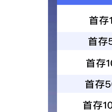
齿轮刀具
铣削刀具
钻削刀具
丝锥
服务领域
客户领域
典型客户
产品领域
高端生产性服务
新闻资讯
公司新闻
行业动态