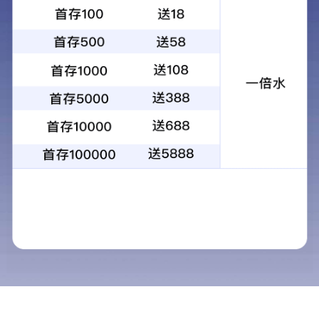
企业荣誉
制造与技术
生产车间
技术平台
核心技术
科技成果
管理体系
产品体系
圆类拉刀
平面类拉刀
冷挤压成型刀具
精密量具