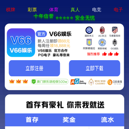
新宝线路检测中心-APP免费下载
网站首页
关于我们
企业文化
事业基地
绿色工厂
党建引领
品牌标识
企业发展
发展历程